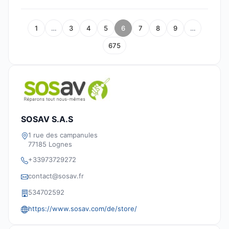
1
…
3
4
5
6
7
8
9
…
675
SOSAV S.A.S
1 rue des campanules
77185 Lognes
+33973729272
contact@sosav.fr
534702592
https://www.sosav.com/de/store/