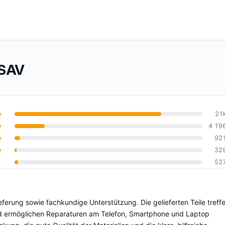
OSAV
21
4 19
92
10
32
52
erung sowie fachkundige Unterstützung. Die gelieferten Teile treff
und ermöglichen Reparaturen am Telefon, Smartphone und Laptop