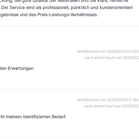
ung, die gute Qualität der Materialien und die klare, hilfreiche
 Der Service wird als professionell, pünktlich und kundenorientiert
gebnisse und des Preis-Leistungs-Verhältnisses.
Veröffentlicht am 26/09/2025 à 10h
nach einem Kauf von 18/09/20
t den Erwartungen
Veröffentlicht am 24/09/2025 à 16h
nach einem Kauf von 03/09/20
ht meinem identifizierten Bedarf.