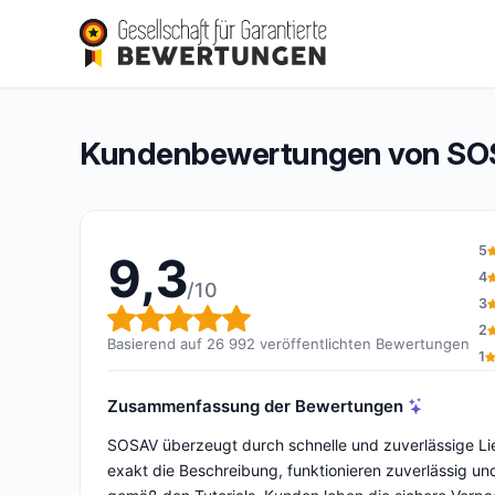
SOSAV
9,3/10
(26 992 Bewertungen)
Gesamtbewertung: 9,3 von 10
Kundenbewertungen von S
5
9,3
4
/10
3
Gesamtbewertung: 9,3 von 
2
Basierend auf 26 992 veröffentlichten Bewertungen
1
Zusammenfassung der Bewertungen
SOSAV überzeugt durch schnelle und zuverlässige Lief
exakt die Beschreibung, funktionieren zuverlässig 