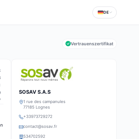
DE
Vertrauenszertifikat
k
6
1
SOSAV S.A.S
9
7
1 rue des campanules
77185 Lognes
+33973729272
en
contact@sosav.fr
534702592