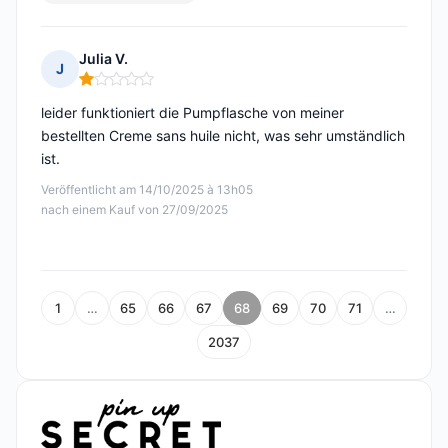
Julia V.
J
Hinweis: 1 von 5
leider funktioniert die Pumpflasche von meiner
bestellten Creme sans huile nicht, was sehr umständlich
ist.
Veröffentlicht am 14/10/2025 à 13h05
nach einem Kauf von 27/09/2025
1
…
65
66
67
68
69
70
71
…
2037