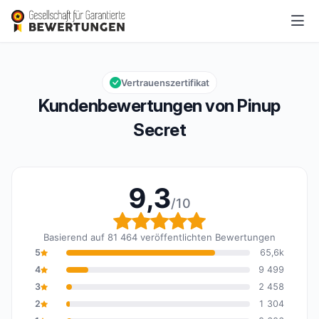
Pinup Secret
9,3/10
Gesamtbewertung: 9,3 von 10
Vertrauenszertifikat
Kundenbewertungen von Pinup
Secret
9,3
/10
Gesamtbewertung: 9,3 
Basierend auf 81 464 veröffentlichten Bewertungen
5
65,6k
4
9 499
3
2 458
2
1 304