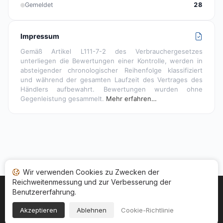
Gemeldet
28
Impressum
Gemäß Artikel L111-7-2 des Verbrauchergesetzes
unterliegen die Bewertungen einer Kontrolle, werden in
absteigender chronologischer Reihenfolge klassifiziert
und während der gesamten Laufzeit des Vertrages des
Händlers aufbewahrt. Bewertungen wurden ohne
Gegenleistung gesammelt.
Mehr erfahren…
Wir verwenden Cookies zu Zwecken der
Reichweitenmessung und zur Verbesserung der
Benutzererfahrung.
Startseite
Ihr Bewertungsstatus
Kategorien
Allgemeine Nutzungsbedingugen
Cookies
Akzeptieren
Ablehnen
Cookie-Richtlinie
Rechtshinweise