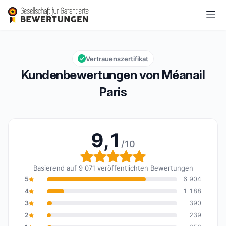
Méanail Paris
9,1/10
Gesamtbewertung: 9,1 von 10
Vertrauenszertifikat
Kundenbewertungen von Méanail
Paris
9,1
/10
Gesamtbewertung: 9,1 
Basierend auf 9 071 veröffentlichten Bewertungen
5
6 904
4
1 188
3
390
2
239