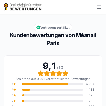
Méanail Paris
9,1/10
Gesamtbewertung: 9,1 von 10
Vertrauenszertifikat
Kundenbewertungen von Méanail
Paris
9,1
/10
Gesamtbewertung: 9,1 
Basierend auf 9 071 veröffentlichten Bewertungen
5
6 904
4
1 188
3
390
2
239