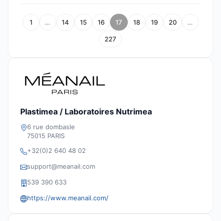
1
…
14
15
16
17
18
19
20
…
227
Plastimea / Laboratoires Nutrimea
6 rue dombasle
75015 PARIS
+32(0)2 640 48 02
support@meanail.com
539 390 633
https://www.meanail.com/