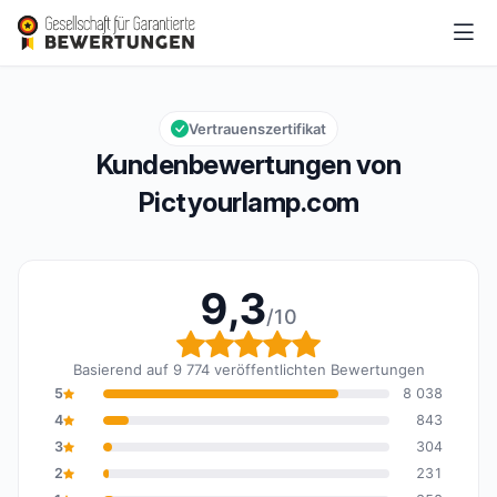
Pictyourlamp.com
9,3/10
Gesamtbewertung: 9,3 von 10
Vertrauenszertifikat
Kundenbewertungen von
Pictyourlamp.com
9,3
/10
Gesamtbewertung: 9,3 
Basierend auf 9 774 veröffentlichten Bewertungen
5
8 038
4
843
3
304
2
231