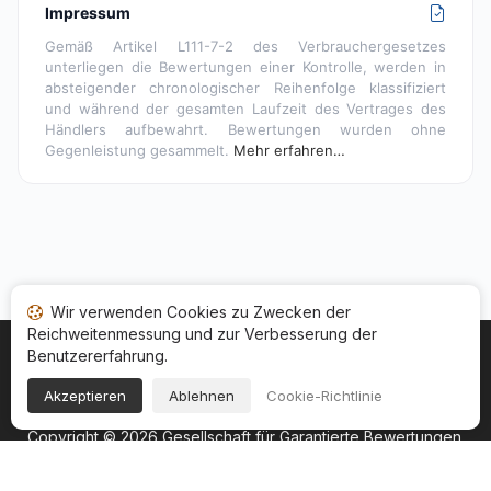
Impressum
Gemäß Artikel L111-7-2 des Verbrauchergesetzes
unterliegen die Bewertungen einer Kontrolle, werden in
absteigender chronologischer Reihenfolge klassifiziert
und während der gesamten Laufzeit des Vertrages des
Händlers aufbewahrt. Bewertungen wurden ohne
Gegenleistung gesammelt.
Mehr erfahren…
Wir verwenden Cookies zu Zwecken der
Reichweitenmessung und zur Verbesserung der
Benutzererfahrung.
Startseite
Ihr Bewertungsstatus
Kategorien
Allgemeine Nutzungsbedingugen
Cookies
Akzeptieren
Ablehnen
Cookie-Richtlinie
Rechtshinweise
Copyright © 2026
Gesellschaft für Garantierte Bewertungen
.
Alle Rechte vorbehalten.