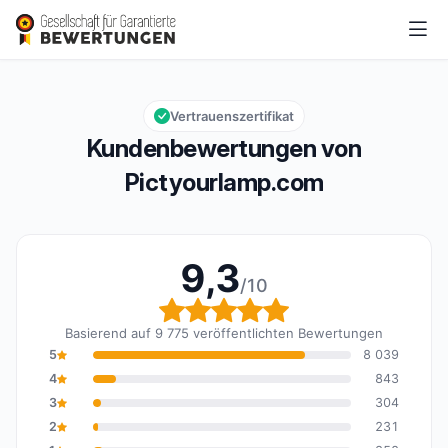
Pictyourlamp.com
9,3/10
Gesamtbewertung: 9,3 von 10
Vertrauenszertifikat
Kundenbewertungen von
Pictyourlamp.com
9,3
/10
Gesamtbewertung: 9,3 
Basierend auf 9 775 veröffentlichten Bewertungen
5
8 039
4
843
3
304
2
231