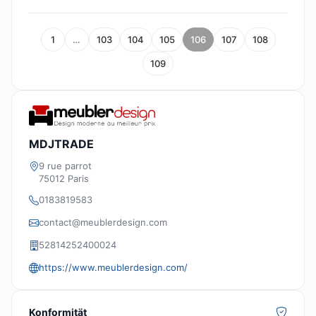
1
…
103
104
105
106
107
108
109
MDJTRADE
9 rue parrot
75012 Paris
0183819583
contact@meublerdesign.com
52814252400024
https://www.meublerdesign.com/
Konformität