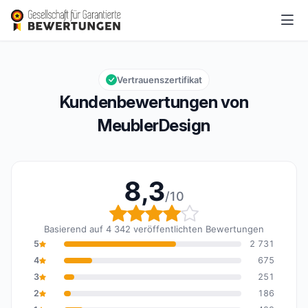
MeublerDesign
8,3/10
Gesamtbewertung: 8,3 von 10
Vertrauenszertifikat
Kundenbewertungen von
MeublerDesign
8,3
/10
Gesamtbewertung: 8,3 
Basierend auf 4 342 veröffentlichten Bewertungen
5
2 731
4
675
3
251
2
186