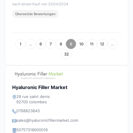
nach einem Kauf von 22/04/2024
Übersetzte Bewertungen
1
…
6
7
8
9
10
11
12
…
32
Hyaluronic Filler Market
28 rue saint denis
92700 colombes
0768823843
sales@hyaluronicfillermarket.com
50757318600016