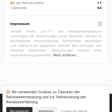
In der Warteschleifen
11
Gemeldet
64
Impressum
Gemäß Artikel L111-7-2 des Verbrauchergesetzes
unterliegen die Bewertungen einer Kontrolle, werden in
absteigender chronologischer Reihenfolge klassifiziert
und während der gesamten Laufzeit des Vertrages des
Händlers aufbewahrt. Bewertungen wurden ohne
Gegenleistung gesammelt.
Mehr erfahren…
Wir verwenden Cookies zu Zwecken der
Reichweitenmessung und zur Verbesserung der
Benutzererfahrung.
Startseite
Ihr Bewertungsstatus
Kategorien
Allgemeine Nutzungsbedingugen
Cookies
Akzeptieren
Ablehnen
Cookie-Richtlinie