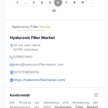
1
…
3
4
5
6
7
8
9
…
32
Hyaluronic Filler Market
28 rue saint denis
92700 colombes
0768823843
sales@hyaluronicfillermarket.com
50757318600016
https://hyaluronicfillermarket.com/
Konformität
Der Prozess zur Sammlung und Verwaltung der
Bewertungen der Seite
Hyaluronic Filler Market