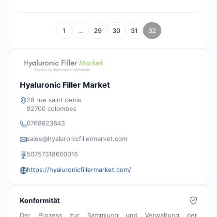
1
…
29
30
31
32
Hyaluronic Filler Market
28 rue saint denis
92700 colombes
0768823843
sales@hyaluronicfillermarket.com
50757318600016
https://hyaluronicfillermarket.com/
Konformität
Der Prozess zur Sammlung und Verwaltung der