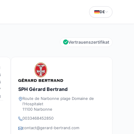
DE
Vertrauenszertifikat
1
4
4
SPH Gérard Bertrand
7
3
Route de Narbonne plage Domaine de
l'Hospitalet
11100 Narbonne
0033468452850
contact@gerard-bertrand.com