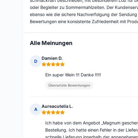
schmackhaft beschrieben, mit besonderem Lob für bes
oder Begleiter zu Sommermahlzeiten. Der Kundenser
ebenso wie die sichere Nachverfolgung der Sendung u
Bewertungen eine konsistente Zufriedenheit mit Pro
Alle Meinungen
Damien D.
D
Hinweis: 5 von 5
Ein super Wein !!! Danke !!!!!
Übersetzte Bewertungen
Aureacutelia L.
A
Hinweis: 5 von 5
Ich habe von dem Angebot „Magnum geschenkt“
Bestellung. Ich hatte einen Fehler in der Lie
schnelle Lieferung innerhalb der angegebenen