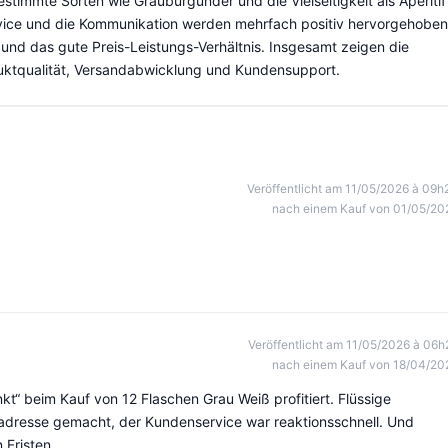
timmte Sorten wie Grauburgunder und die Vielseitigkeit als Aperitif
vice und die Kommunikation werden mehrfach positiv hervorgehoben
nd das gute Preis-Leistungs-Verhältnis. Insgesamt zeigen die
duktqualität, Versandabwicklung und Kundensupport.
Veröffentlicht am 11/05/2026 à 09h
nach einem Kauf von 01/05/20
Veröffentlicht am 11/05/2026 à 06h
nach einem Kauf von 18/04/20
 beim Kauf von 12 Flaschen Grau Weiß profitiert. Flüssige
feradresse gemacht, der Kundenservice war reaktionsschnell. Und
 Fristen.