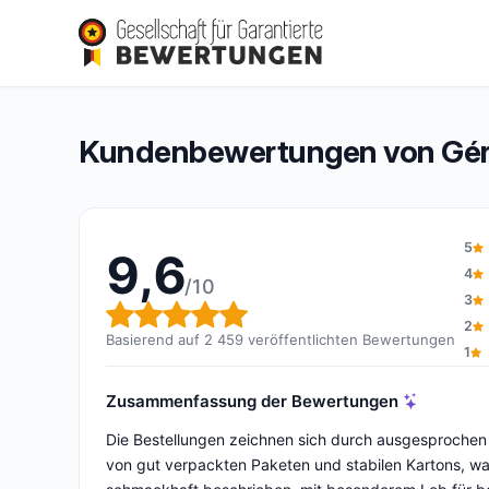
Gérard bertrand
9,6/10
(2 459 Bewertungen)
Gesamtbewertung: 9,6 von 10
Kundenbewertungen von Gér
5
9,6
4
/10
3
Gesamtbewertung: 9,6 von 1
2
Basierend auf 2 459 veröffentlichten Bewertungen
1
Zusammenfassung der Bewertungen
Die Bestellungen zeichnen sich durch ausgesprochen s
von gut verpackten Paketen und stabilen Kartons, wa