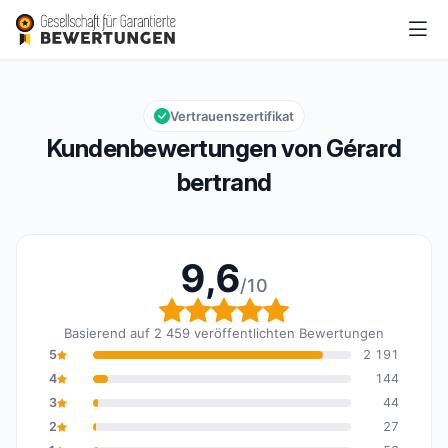
Gérard bertrand
9,6/10
Gesamtbewertung: 9,6 von 10
Vertrauenszertifikat
Kundenbewertungen von Gérard
bertrand
9,6
/10
Gesamtbewertung: 9,6 
Basierend auf 2 459 veröffentlichten Bewertungen
5
2 191
4
144
3
44
2
27