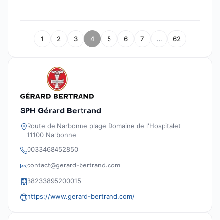
1
2
3
4
5
6
7
…
62
SPH Gérard Bertrand
Route de Narbonne plage Domaine de l'Hospitalet
11100 Narbonne
0033468452850
contact@gerard-bertrand.com
38233895200015
https://www.gerard-bertrand.com/