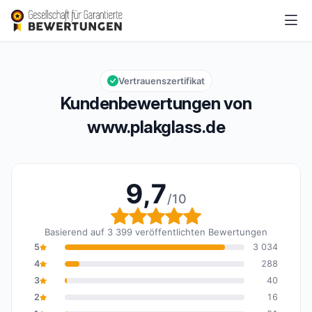
www.plakglass.de
9,7/10
Gesamtbewertung: 9,7 von 10
Vertrauenszertifikat
Kundenbewertungen von
www.plakglass.de
9,7
/10
Gesamtbewertung: 9,7 
Basierend auf 3 399 veröffentlichten Bewertungen
5
3 034
4
288
3
40
2
16