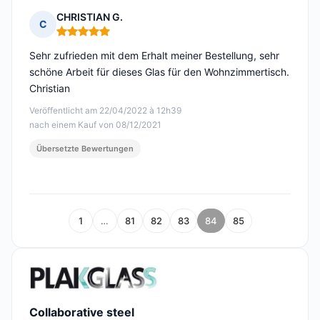
CHRISTIAN G.
C
Hinweis: 5 von 5
Sehr zufrieden mit dem Erhalt meiner Bestellung, sehr
schöne Arbeit für dieses Glas für den Wohnzimmertisch.
Christian
Veröffentlicht am 22/04/2022 à 12h39
nach einem Kauf von 08/12/2021
Übersetzte Bewertungen
1
…
81
82
83
84
85
Collaborative steel