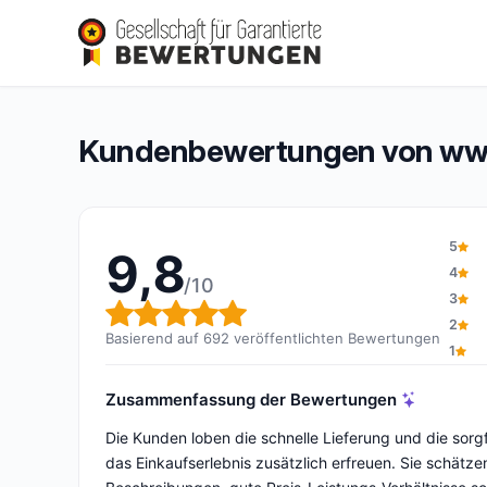
www.essence-box.fr
9,8/10
(692 Bewertungen)
Gesamtbewertung: 9,8 von 10
Kundenbewertungen von www
5
9,8
4
/10
3
Gesamtbewertung: 9,8 von 1
2
Basierend auf 692 veröffentlichten Bewertungen
1
Zusammenfassung der Bewertungen
Die Kunden loben die schnelle Lieferung und die sorgf
das Einkaufserlebnis zusätzlich erfreuen. Sie schätze