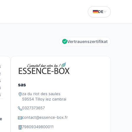
DE
Vertrauenszertifikat
6
2
5
sas
3
za du riot des saules
6
59554 Tilloy lez cambrai
0327373657
contact@essence-box.fr
ie
79809349800011