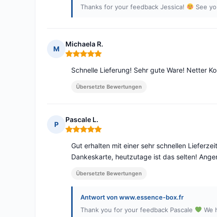
Thanks for your feedback Jessica!
See yo
Michaela R.
M
Hinweis: 5 von 5
Schnelle Lieferung! Sehr gute Ware! Netter Ko
Übersetzte Bewertungen
Pascale L.
P
Hinweis: 5 von 5
Gut erhalten mit einer sehr schnellen Liefer
Dankeskarte, heutzutage ist das selten! Ang
Übersetzte Bewertungen
Antwort von www.essence-box.fr
Thank you for your feedback Pascale
We h