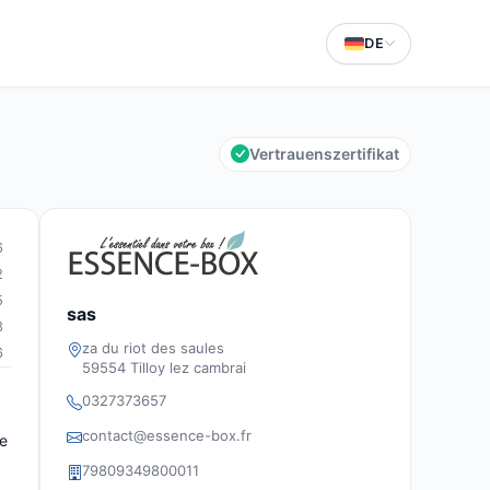
DE
Vertrauenszertifikat
6
2
5
sas
3
za du riot des saules
6
59554 Tilloy lez cambrai
0327373657
contact@essence-box.fr
ie
79809349800011