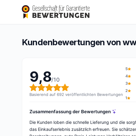
www.essence-box.fr
9,8/10
(692 Bewertungen)
Gesamtbewertung: 9,8 von 10
Kundenbewertungen von www
5
9,8
4
/10
3
Gesamtbewertung: 9,8 von 1
2
Basierend auf 692 veröffentlichten Bewertungen
1
Zusammenfassung der Bewertungen
Die Kunden loben die schnelle Lieferung und die sorgf
das Einkaufserlebnis zusätzlich erfreuen. Sie schätze