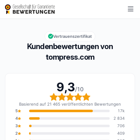
tompress.com
9,3/10
Gesamtbewertung: 9,3 von 10
Vertrauenszertifikat
Kundenbewertungen von
tompress.com
9,3
/10
Gesamtbewertung: 9,3 
Basierend auf 21 465 veröffentlichten Bewertungen
5
17k
4
2 834
3
706
2
409