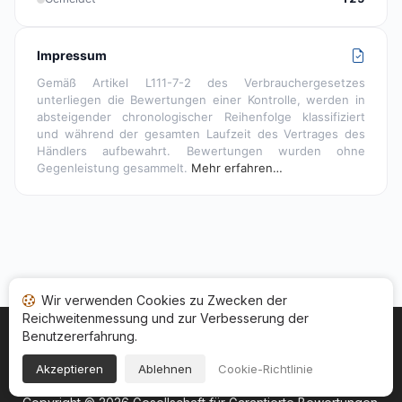
Impressum
Gemäß Artikel L111-7-2 des Verbrauchergesetzes
unterliegen die Bewertungen einer Kontrolle, werden in
absteigender chronologischer Reihenfolge klassifiziert
und während der gesamten Laufzeit des Vertrages des
Händlers aufbewahrt. Bewertungen wurden ohne
Gegenleistung gesammelt.
Mehr erfahren…
Wir verwenden Cookies zu Zwecken der
Reichweitenmessung und zur Verbesserung der
Benutzererfahrung.
Startseite
Ihr Bewertungsstatus
Kategorien
Allgemeine Nutzungsbedingugen
Cookies
Akzeptieren
Ablehnen
Cookie-Richtlinie
Rechtshinweise