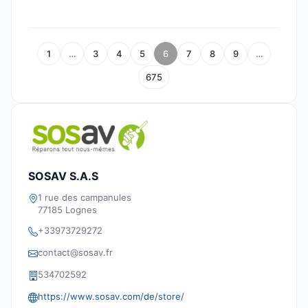
1
…
3
4
5
6
7
8
9
…
675
SOSAV S.A.S
1 rue des campanules
77185 Lognes
+33973729272
contact@sosav.fr
534702592
https://www.sosav.com/de/store/