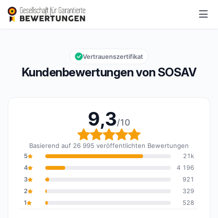
SOSAV
9,3/10
Gesamtbewertung: 9,3 von 10
Vertrauenszertifikat
Kundenbewertungen von SOSAV
9,3
/10
Gesamtbewertung: 9,3 
Basierend auf 26 995 veröffentlichten Bewertungen
5
21k
4
4 196
3
921
2
329
1
528