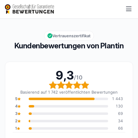
Plantin
9,3/10
Gesamtbewertung: 9,3 von 10
Vertrauenszertifikat
Kundenbewertungen von Plantin
9,3
/10
Gesamtbewertung: 9,3 
Basierend auf 1 742 veröffentlichten Bewertungen
5
1 443
4
130
3
69
2
34
1
66