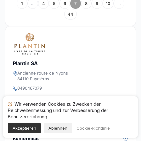
1
…
4
5
6
7
8
9
10
…
44
Plantin SA
Ancienne route de Nyons
84110 Puyméras
0490467079
e.market@plantin.com
Wir verwenden Cookies zu Zwecken der
70692021200018
Reichweitenmessung und zur Verbesserung der
Benutzererfahrung.
https://www.truffe-plantin.com/
Akzeptieren
Ablehnen
Cookie-Richtlinie
Konformität