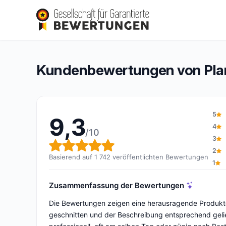
Plantin
9,3/10
(1 742 Bewertungen)
Gesamtbewertung: 9,3 von 10
Kundenbewertungen von Pla
5
9,3
4
/10
3
Gesamtbewertung: 9,3 von 
2
Basierend auf 1 742 veröffentlichten Bewertungen
1
Zusammenfassung der Bewertungen
Die Bewertungen zeigen eine herausragende Produktqua
geschnitten und der Beschreibung entsprechend gelief