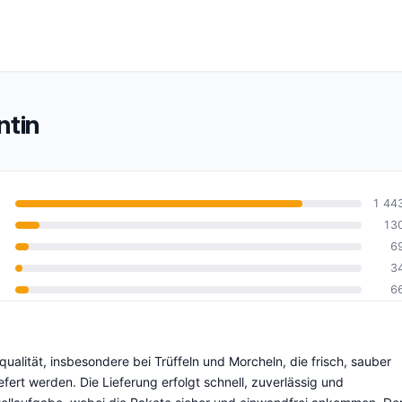
ntin
1 44
13
6
10
3
6
lität, insbesondere bei Trüffeln und Morcheln, die frisch, sauber
ert werden. Die Lieferung erfolgt schnell, zuverlässig und