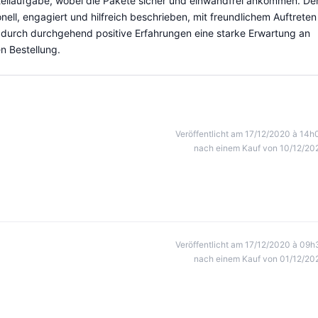
stellaufgabe, wobei die Pakete sicher und einwandfrei ankommen. De
ell, engagiert und hilfreich beschrieben, mit freundlichem Auftreten
 durch durchgehend positive Erfahrungen eine starke Erwartung an
n Bestellung.
Veröffentlicht am 17/12/2020 à 14h
nach einem Kauf von 10/12/20
Veröffentlicht am 17/12/2020 à 09h
nach einem Kauf von 01/12/20