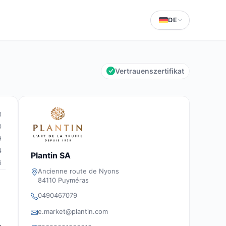
DE
Vertrauenszertifikat
3
0
9
4
Plantin SA
6
Ancienne route de Nyons
84110 Puyméras
0490467079
e.market@plantin.com