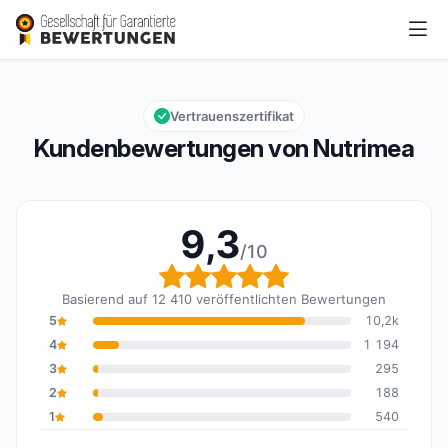
Nutrimea
9,3/10
Gesamtbewertung: 9,3 von 10
Vertrauenszertifikat
Kundenbewertungen von Nutrimea
9,3
/10
Gesamtbewertung: 9,3 
Basierend auf 12 410 veröffentlichten Bewertungen
5
10,2k
4
1 194
3
295
2
188
1
540