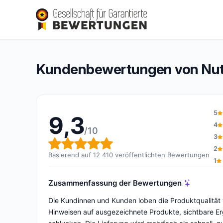
Nutrimea
9,3/10
(12 410 Bewertungen)
Gesamtbewertung: 9,3 von 10
Kundenbewertungen von Nut
5
9,3
4
/10
3
Gesamtbewertung: 9,3 von 
2
Basierend auf 12 410 veröffentlichten Bewertungen
1
Zusammenfassung der Bewertungen
Die Kundinnen und Kunden loben die Produktqualität 
Hinweisen auf ausgezeichnete Produkte, sichtbare Er