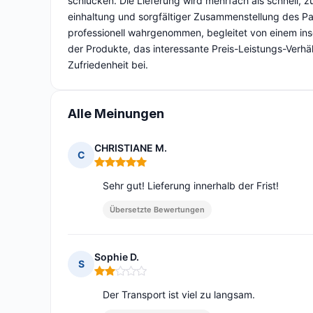
schlucken. Die Lieferung wird mehrfach als schnell, z
einhaltung und sorgfältiger Zusammenstellung des Pak
professionell wahrgenommen, begleitet von einem insge
der Produkte, das interessante Preis-Leistungs-Verhä
Zufriedenheit bei.
Alle Meinungen
CHRISTIANE M.
C
Hinweis: 5 von 5
Sehr gut! Lieferung innerhalb der Frist!
Übersetzte Bewertungen
Sophie D.
S
Hinweis: 2 von 5
Der Transport ist viel zu langsam.