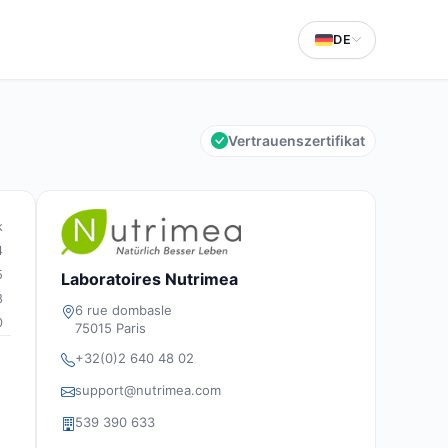
DE
Vertrauenszertifikat
k
4
5
Laboratoires Nutrimea
8
6 rue dombasle
0
75015 Paris
+32(0)2 640 48 02
support@nutrimea.com
539 390 633