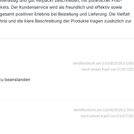
uverlässig und gut verpackt beschrieben, mit pünktlicher Frist-
ets. Der Kundenservice wird als freundlich und effektiv sowie
samt positiven Erlebnis bei Bestellung und Lieferung. Die Vielfalt
ltnis und die klare Beschreibung der Produkte tragen zusätzlich zur
Veröffentlicht am 03/08/2026 à 05h
nach einem Kauf von 01/07/20
s zu beanstanden
Veröffentlicht am 02/08/2026 à 20h
nach einem Kauf von 03/07/20