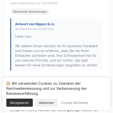
nach einem Kauf von 10/07/2025
Übersetzte Bewertungen
Antwort von Nippon & co
Veröffentlicht am 25/08/2025
Liebe Lise,
Wir danken Ihnen herzlich für Ihr positives Feedback
und freuen uns zu erfahren, dass Sie mit Ihren
Einkäufen zufrieden sind. Ihre Zufriedenheit hat für
uns oberste Priorität, und wir hoffen, Sie bald
wieder für neue Entdeckungen begrüßen zu dürfen.
Wir verwenden Cookies zu Zwecken der
Corinne T.
C
Reichweitenmessung und zur Verbesserung der
Hinweis: 4 von 5
Benutzererfahrung.
Ich habe einige sehr schöne Metallglocken gekauft. Das
Akzeptieren
Ablehnen
Cookie-Richtlinie
Material ist großartig und das Aussehen des Produkts
entspricht dem, was auf der Seite gezeigt wurde. Ich