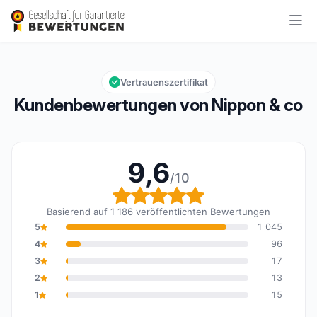
Nippon & co
9,6/10
Gesamtbewertung: 9,6 von 10
Vertrauenszertifikat
Kundenbewertungen von Nippon & co
9,6
/10
Gesamtbewertung: 9,6 
Basierend auf 1 186 veröffentlichten Bewertungen
5
1 045
4
96
3
17
2
13
1
15