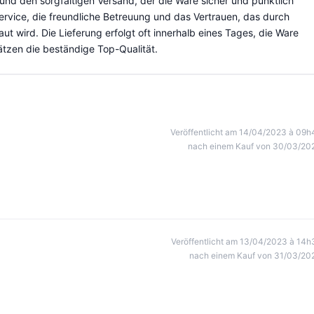
d den sorgfältigen Versand, der die Ware sicher und pünktlich
rvice, die freundliche Betreuung und das Vertrauen, das durch
t wird. Die Lieferung erfolgt oft innerhalb eines Tages, die Ware
ätzen die beständige Top-Qualität.
Veröffentlicht am 14/04/2023 à 09h
nach einem Kauf von 30/03/20
Veröffentlicht am 13/04/2023 à 14h
nach einem Kauf von 31/03/20