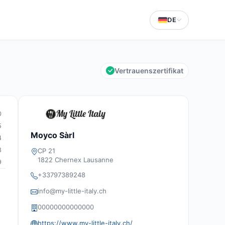
DE
Vertrauenszertifikat
0
5
Moyco Sàrl
4
8
CP 21
1822 Chernex Lausanne
9
+33797389248
info@my-little-italy.ch
00000000000000
https://www.my-little-italy.ch/