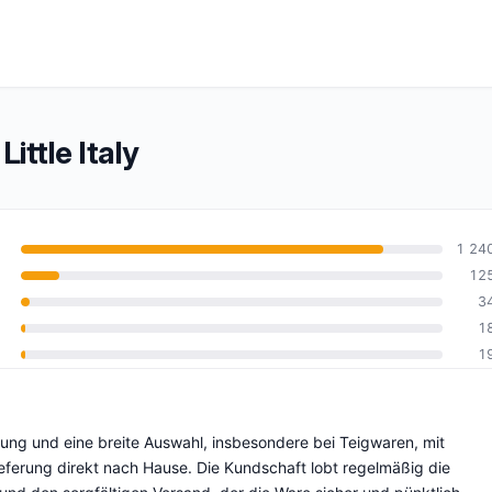
ttle Italy
1 24
12
3
5
1
1
erung und eine breite Auswahl, insbesondere bei Teigwaren, mit
eferung direkt nach Hause. Die Kundschaft lobt regelmäßig die