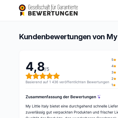
My Little Italy
4,8/5
(1 436 Bewertungen)
Gesamtbewertung: 4,8 von 5
Kundenbewertungen von My Li
5
4,8
4
/5
3
Gesamtbewertung: 4,8 von 
2
Basierend auf 1 436 veröffentlichten Bewertungen
1
Zusammenfassung der Bewertungen
My Little Italy bietet eine durchgehend schnelle Lief
zuverlässig gut verpackten Produkten und frischer Li