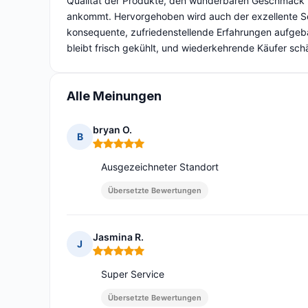
Qualität der Produkte, den wunderbaren Geschmack un
ankommt. Hervorgehoben wird auch der exzellente Se
konsequente, zufriedenstellende Erfahrungen aufgebau
bleibt frisch gekühlt, und wiederkehrende Käufer sch
Alle Meinungen
bryan O.
B
Hinweis: 5 von 5
Ausgezeichneter Standort
Übersetzte Bewertungen
Jasmina R.
J
Hinweis: 5 von 5
Super Service
Übersetzte Bewertungen