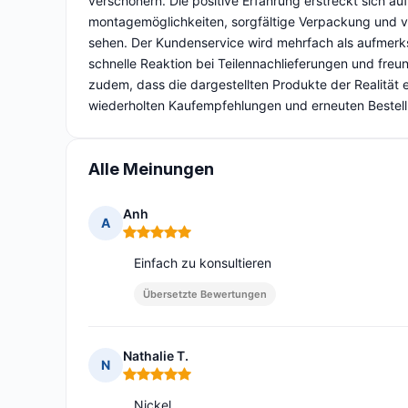
verschönern. Die positive Erfahrung erstreckt sich au
montagemöglichkeiten, sorgfältige Verpackung und ve
sehen. Der Kundenservice wird mehrfach als aufmerksa
schnelle Reaktion bei Teilennachlieferungen und freu
zudem, dass die dargestellten Produkte der Realitä
wiederholten Kaufempfehlungen und erneuten Bestell
Alle Meinungen
Anh
A
Hinweis: 5 von 5
Einfach zu konsultieren
Übersetzte Bewertungen
Nathalie T.
N
Hinweis: 5 von 5
Nickel