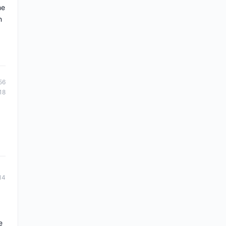
me
n
56
18
14
e