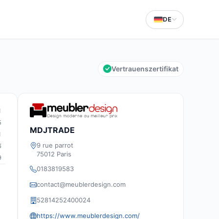
DE
Vertrauenszertifikat
1
5
MDJTRADE
1
9 rue parrot
6
75012 Paris
9
0183819583
contact@meublerdesign.com
52814252400024
https://www.meublerdesign.com/