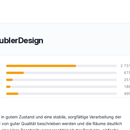
blerDesign
2 73
67
25
10
18
49
n gutem Zustand und eine stabile, sorgfältige Verarbeitung der
nd von guter Qualität beschrieben werden und die Räume deutlich