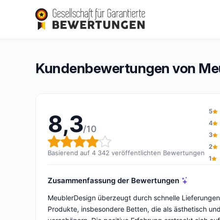
MeublerDesign
8,3/10
(4 342 Bewertungen)
Gesamtbewertung: 8,3 von 10
Kundenbewertungen von Meu
5
8,3
4
/10
3
Gesamtbewertung: 8,3 von 
2
Basierend auf 4 342 veröffentlichten Bewertungen
1
Zusammenfassung der Bewertungen
MeublerDesign überzeugt durch schnelle Lieferungen i
Produkte, insbesondere Betten, die als ästhetisch u