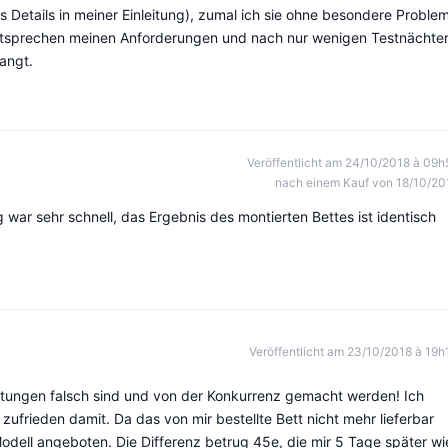
es Details in meiner Einleitung), zumal ich sie ohne besondere Proble
ntsprechen meinen Anforderungen und nach nur wenigen Testnächte
langt.
Veröffentlicht am 24/10/2018 à 09h
nach einem Kauf von 18/10/20
 war sehr schnell, das Ergebnis des montierten Bettes ist identisch
Veröffentlicht am 23/10/2018 à 19h
ertungen falsch sind und von der Konkurrenz gemacht werden! Ich
 zufrieden damit. Da das von mir bestellte Bett nicht mehr lieferbar
Modell angeboten. Die Differenz betrug 45e, die mir 5 Tage später wi