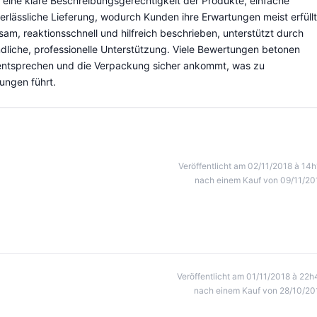
f eine klare Beschreibungsgerechtigkeit der Produkte, einfache
rlässliche Lieferung, wodurch Kunden ihre Erwartungen meist erfüllt
m, reaktionsschnell und hilfreich beschrieben, unterstützt durch
ndliche, professionelle Unterstützung. Viele Bewertungen betonen
t entsprechen und die Verpackung sicher ankommt, was zu
ungen führt.
Veröffentlicht am 02/11/2018 à 14h
nach einem Kauf von 09/11/20
Veröffentlicht am 01/11/2018 à 22h
nach einem Kauf von 28/10/20