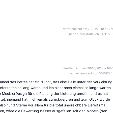
Veröffentlicht am 28/10/2018 à 17h
nach einem Kauf von 04/11/20
Veröffentlicht am 26/10/2018 à 16h
nach einem Kauf von 03/08/20
aneel des Bettes hat ein "Ding", das eine Delle unter der Verkleidung
Lieferzeiten so lang waren und ich nicht noch einmal so lange warten
on MeublerDesign für die Planung der Lieferung anrufen und es hat
stet, niemand hat mich jemals zurückgerufen und zum Glück wurde
so nur 3 Sterne vor allem für die total unerreichbare Lieferfirma.
en, wäre die Bewertung besser ausgefallen. Mit den Möbeln (den