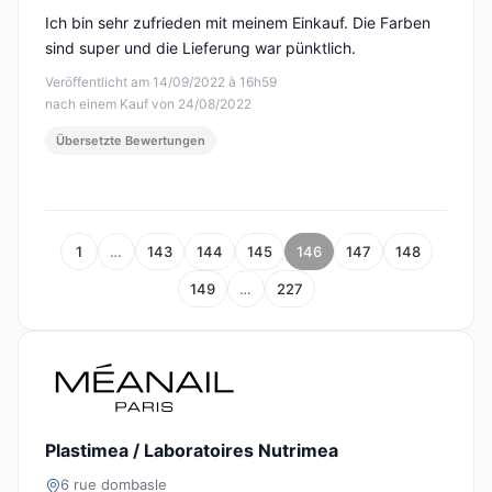
Ich bin sehr zufrieden mit meinem Einkauf. Die Farben
sind super und die Lieferung war pünktlich.
Veröffentlicht am 14/09/2022 à 16h59
nach einem Kauf von 24/08/2022
Übersetzte Bewertungen
1
…
143
144
145
146
147
148
149
…
227
Plastimea / Laboratoires Nutrimea
6 rue dombasle