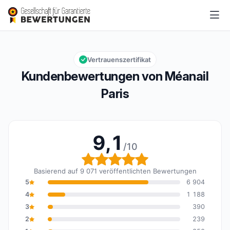
Méanail Paris
9,1/10
Gesamtbewertung: 9,1 von 10
Vertrauenszertifikat
Kundenbewertungen von Méanail
Paris
9,1
/10
Gesamtbewertung: 9,1 
Basierend auf 9 071 veröffentlichten Bewertungen
5
6 904
4
1 188
3
390
2
239