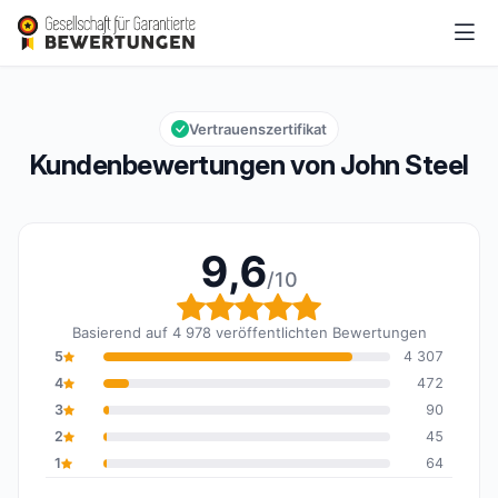
John Steel
9,6/10
Gesamtbewertung: 9,6 von 10
Vertrauenszertifikat
Kundenbewertungen von John Steel
9,6
/10
Gesamtbewertung: 9,6 
Basierend auf 4 978 veröffentlichten Bewertungen
5
4 307
4
472
3
90
2
45
1
64