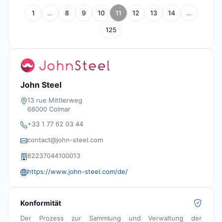
1
…
8
9
10
11
12
13
14
…
125
John Steel
13 rue Mittlerweg
68000 Colmar
+33 1 77 62 03 44
contact@john-steel.com
82237044100013
https://www.john-steel.com/de/
Konformität
Der Prozess zur Sammlung und Verwaltung der