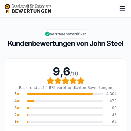
John Steel
9,6/10
Gesamtbewertung: 9,6 von 10
Vertrauenszertifikat
Kundenbewertungen von John Steel
9,6
/10
Gesamtbewertung: 9,6 
Basierend auf 4 975 veröffentlichten Bewertungen
5
4 304
4
472
3
90
2
45
1
64