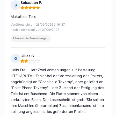
Sébastien P.
S
Hinweis: 5 von 5
Makellose Teile
Veröffentlicht am 28/09/2025 à 16h17
nach einem Kauf von 07/09/2025
Übersetzte Bewertungen
Gilles G.
G
Hinweis: 2 von 5
Hallo Frau, Herr Zwei Anmerkungen zur Bestellung
HTEHARUTV - Fehler bei der Adressierung des Pakets,
angekündigt an "Coccinelle Taverny", aber geliefert an
"Point Phone Taverny" - der Zustand der Fertigung des
Teils ist enttäuschend. Die Platte stammt von einem
zerkratzten Blech. Der Laserschnitt ist grob (Sie sollten
Ihre Maschine überarbeiten) Zusammenfassend ist Ihre
Leistung angesichts des geforderten Preises