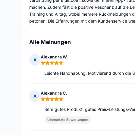
Verbindung per Bluetooth, sowie der klaren App-Nutz
machen. Zudem fällt die positive Resonanz auf die Le
Training und Alltag, wobei mehrere Rückmeldungen die
betonen. Die Erfahrungen mit dem Kundenservice we
Alle Meinungen
Alexandra W.
A
Hinweis: 5 von 5
Leichte Handhabung. Motivierend durch die S
Alexandra C.
A
Hinweis: 5 von 5
Sehr gutes Produkt, gutes Preis-Leistungs-Ver
Übersetzte Bewertungen