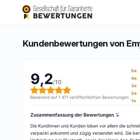
Emy By Fizimed
9,2/10
(1 471 Bewertungen)
Gesamtbewertung: 9,2 von 10
Kundenbewertungen von Emy
5
9,2
4
/10
3
Gesamtbewertung: 9,2 von 
2
Basierend auf 1 471 veröffentlichten Bewertungen
1
Zusammenfassung der Bewertungen
Die Kundinnen und Kunden loben vor allem die schnell
verpackt ankommt und zügig versendet wird. Sie beri