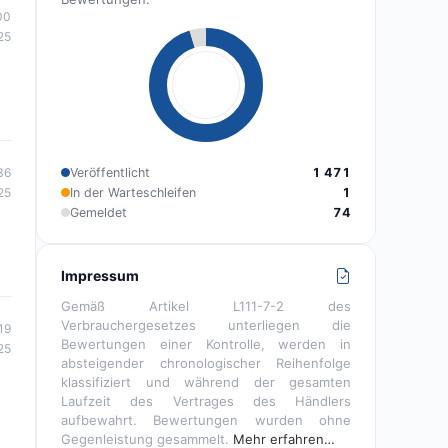
00
25
Veröffentlicht
1 471
36
In der Warteschleifen
1
25
Gemeldet
74
Impressum
Gemäß Artikel L111-7-2 des
Verbrauchergesetzes unterliegen die
19
Bewertungen einer Kontrolle, werden in
25
absteigender chronologischer Reihenfolge
klassifiziert und während der gesamten
Laufzeit des Vertrages des Händlers
aufbewahrt. Bewertungen wurden ohne
Gegenleistung gesammelt.
Mehr erfahren…