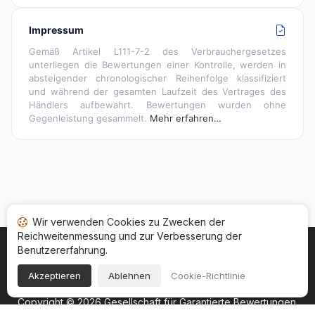
Impressum
Gemäß Artikel L111-7-2 des Verbrauchergesetzes
unterliegen die Bewertungen einer Kontrolle, werden in
absteigender chronologischer Reihenfolge klassifiziert
und während der gesamten Laufzeit des Vertrages des
Händlers aufbewahrt. Bewertungen wurden ohne
Gegenleistung gesammelt.
Mehr erfahren…
Wir verwenden Cookies zu Zwecken der
Reichweitenmessung und zur Verbesserung der
Benutzererfahrung.
Startseite
Ihr Bewertungsstatus
Kategorien
Allgemeine Nutzungsbedingugen
Cookies
Akzeptieren
Ablehnen
Cookie-Richtlinie
Rechtshinweise
Copyright © 2026
Gesellschaft für Garantierte Bewertungen
.