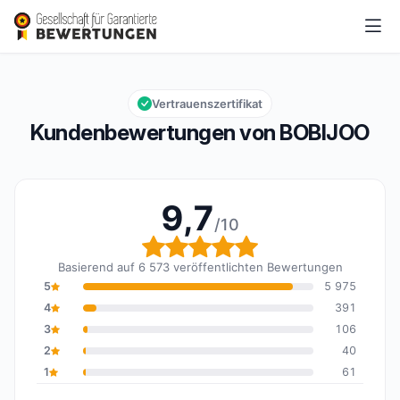
BOBIJOO
9,7/10
Gesamtbewertung: 9,7 von 10
Vertrauenszertifikat
Kundenbewertungen von BOBIJOO
9,7
/10
Gesamtbewertung: 9,7 
Basierend auf 6 573 veröffentlichten Bewertungen
5
5 975
4
391
3
106
2
40
1
61