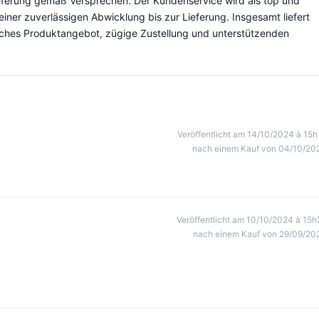
ieferung gemäß Versprechen. Der Kundenservice wird als top und
einer zuverlässigen Abwicklung bis zur Lieferung. Insgesamt liefert
liches Produktangebot, zügige Zustellung und unterstützenden
Veröffentlicht am 14/10/2024 à 15h
nach einem Kauf von 04/10/20
Veröffentlicht am 10/10/2024 à 15h
nach einem Kauf von 29/09/20