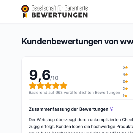
www.medi-lum.ch
9,6/10
(663 Bewertungen)
Gesamtbewertung: 9,6 von 10
Kundenbewertungen von ww
5
9,6
4
/10
3
Gesamtbewertung: 9,6 von 1
2
Basierend auf 663 veröffentlichten Bewertungen
1
Zusammenfassung der Bewertungen
Der Webshop überzeugt durch unkomplizierten Checkou
zügig erfolgt. Kunden loben die hochwertige Produk