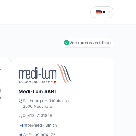
DE
Vertrauenszertifikat
4
1
4
Medi-Lum SARL
5
9
Faubourg de l'Hôpital 31
2000 Neuchâtel
0041327101848
info@medi-lum.ch
CHE-109.904.173