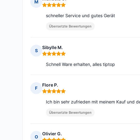
M
Hinweis: 5 von 5
schneller Service und gutes Gerät
Übersetzte Bewertungen
Sibylle M.
S
Hinweis: 5 von 5
Schnell Ware erhalten, alles tiptop
Flore P.
F
Hinweis: 5 von 5
Ich bin sehr zufrieden mit meinem Kauf und de
Übersetzte Bewertungen
Olivier G.
O