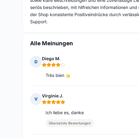
sowie klare Beschreibungen und eine zuverlässige L
seriös beschrieben, mit hilfreichen Informationen und 
der Shop konsistente Positiveindrücke durch verläss
Support.
Alle Meinungen
Diego M.
D
Hinweis: 4 von 5
Très bien
Virginie J.
V
Hinweis: 5 von 5
Ich liebe es, danke
Übersetzte Bewertungen