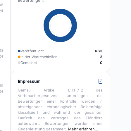
Bewertungen.
06
24
38
Veröffentlicht
663
24
In der Warteschleifen
3
Gemeldet
0
Impressum
59
Gemäß Artikel L111-7-2 des
24
Verbrauchergesetzes unterliegen die
Bewertungen einer Kontrolle, werden in
absteigender chronologischer Reihenfolge
klassifiziert und während der gesamten
Laufzeit des Vertrages des Händlers
aufbewahrt. Bewertungen wurden ohne
Gegenleistung gesammelt.
Mehr erfahren…