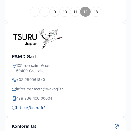
1
…
9
10
11
12
13
FAMD Sarl
105 rue saint Gaud
50400 Granville
+33 250061840
infos-contacts@wakagi.fr
489 866 400 00034
https://tsuru.fr/
Konformität