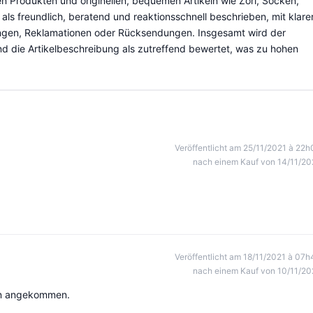
en Produkten und originellen, bequemen Artikeln wie Zori, Socken,
s freundlich, beratend und reaktionsschnell beschrieben, mit klare
ngen, Reklamationen oder Rücksendungen. Insgesamt wird der
 und die Artikelbeschreibung als zutreffend bewertet, was zu hohen
Veröffentlicht am 25/11/2021 à 22h
nach einem Kauf von 14/11/20
Veröffentlicht am 18/11/2021 à 07h
nach einem Kauf von 10/11/20
ten angekommen.