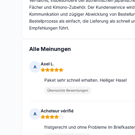
Verhältnis, insbesondere bei authentischen japanisch
Fächer und Kimono-Zubehör. Der Kundenservice wird al
Kommunikation und zügiger Abwicklung von Bestellu
Bestellprozess als einfach, die Lieferung als schnell
Empfehlungen führt.
Alle Meinungen
Axel L.
A
Hinweis: 5 von 5
Paket sehr schnell erhalten. Heiliger Hase!
Übersetzte Bewertungen
Acheteur vérifié
A
Hinweis: 4 von 5
fristgerecht und ohne Probleme im Briefkas