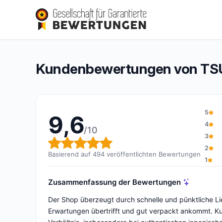
TSURU
9,6/10
(494 Bewertungen)
Gesamtbewertung: 9,6 von 10
Kundenbewertungen von T
5
9,6
4
/10
3
Gesamtbewertung: 9,6 von 1
2
Basierend auf 494 veröffentlichten Bewertungen
1
Zusammenfassung der Bewertungen
Der Shop überzeugt durch schnelle und pünktliche Lie
Erwartungen übertrifft und gut verpackt ankommt. Ku