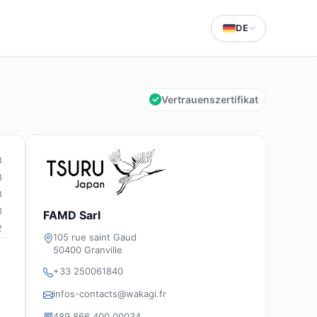
DE
Vertrauenszertifikat
3
8
8
3
FAMD Sarl
2
105 rue saint Gaud
50400 Granville
+33 250061840
infos-contacts@wakagi.fr
489 866 400 00034