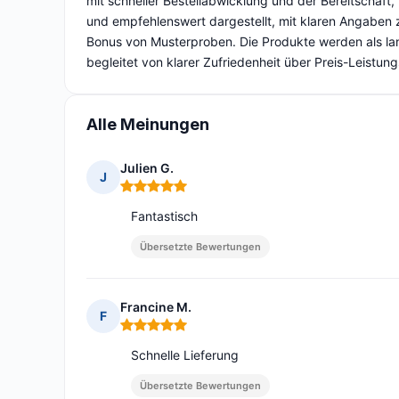
mit schneller Bestellabwicklung und der Bereitschaft, 
und empfehlenswert dargestellt, mit klaren Angaben 
Bonus von Musterproben. Die Produkte werden als la
begleitet von klarer Zufriedenheit über Preis-Leistun
Alle Meinungen
Julien G.
J
Hinweis: 5 von 5
Fantastisch
Übersetzte Bewertungen
Francine M.
F
Hinweis: 5 von 5
Schnelle Lieferung
Übersetzte Bewertungen