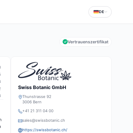
DE
Vertrauenszertifikat
8
5
4
Swiss Botanic GmbH
2
3
Thunstrasse 92
3006 Bern
+41 21 311 04 00
n
sales@swissbotanic.ch
n
https://swissbotanic.ch/