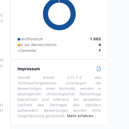
42
22
Veröffentlicht
1 502
In der Warteschleifen
4
Gemeldet
7
48
22
Impressum
Gemäß Artikel L111-7-2 des
Verbrauchergesetzes unterliegen die
Bewertungen einer Kontrolle, werden in
absteigender chronologischer Reihenfolge
klassifiziert und während der gesamten
Laufzeit des Vertrages des Händlers
41
aufbewahrt. Bewertungen wurden ohne
21
Gegenleistung gesammelt.
Mehr erfahren…