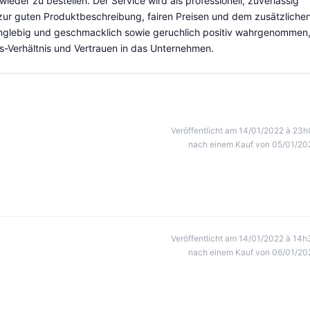
wieder zu bestellen. Der Service wird als professionell, zuverlässig
zur guten Produktbeschreibung, fairen Preisen und dem zusätzliche
nglebig und geschmacklich sowie geruchlich positiv wahrgenommen
gs-Verhältnis und Vertrauen in das Unternehmen.
Veröffentlicht am 14/01/2022 à 23h
nach einem Kauf von 05/01/20
Veröffentlicht am 14/01/2022 à 14h
nach einem Kauf von 06/01/20