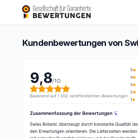
Swiss Botanic
9,8/10
(1 502 Bewertungen)
Gesamtbewertung: 9,8 von 10
Kundenbewertungen von Swi
5
9,8
4
/10
3
Gesamtbewertung: 9,8 von 1
2
Basierend auf 1 502 veröffentlichten Bewertungen
1
Zusammenfassung der Bewertungen
Swiss Botanic überzeugt durch konstante Qualität der
den Erwartungen orientieren. Die Lieferzeiten werden 