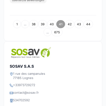
Übersetzte Bewertungen
1
…
38
39
40
41
42
43
44
…
675
SOSAV S.A.S
1 rue des campanules
77185 Lognes
+33973729272
contact@sosav.fr
534702592