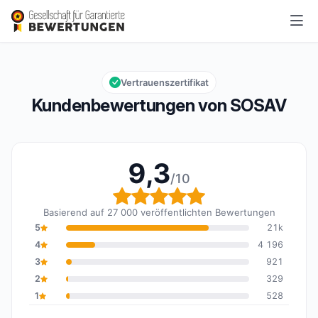
SOSAV
9,3/10
Gesamtbewertung: 9,3 von 10
Vertrauenszertifikat
Kundenbewertungen von SOSAV
9,3
/10
Gesamtbewertung: 9,3 
Basierend auf 27 000 veröffentlichten Bewertungen
5
21k
4
4 196
3
921
2
329
1
528