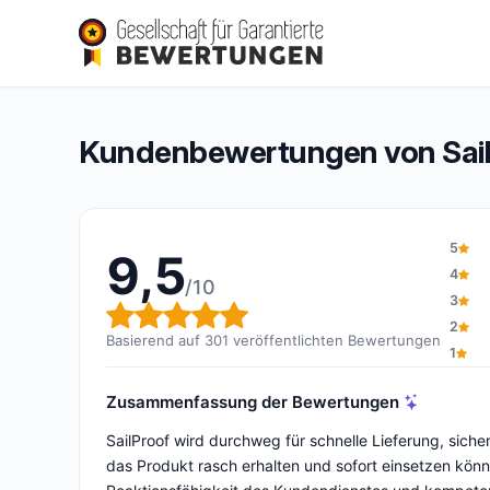
SailProof
9,5/10
(301 Bewertungen)
Gesamtbewertung: 9,5 von 10
Kundenbewertungen von Sail
5
9,5
4
/10
3
Gesamtbewertung: 9,5 von 
2
Basierend auf 301 veröffentlichten Bewertungen
1
Zusammenfassung der Bewertungen
SailProof wird durchweg für schnelle Lieferung, sic
das Produkt rasch erhalten und sofort einsetzen kö