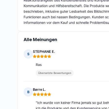
Reaktionsfähigkeit des Kundendienstes und kompetent
Kommunikation und Hilfsbereitschaft. Die Produkte w
beschrieben, inklusive guter Lesbarkeit des Bildschir
Funktionen auch bei nassen Bedingungen. Kunden schä
Informationen vor dem Kauf und schnelle Problemlösun
Alle Meinungen
STEPHANE E.
S
Hinweis: 5 von 5
Ras
Übersetzte Bewertungen
Børre L.
B
Hinweis: 5 von 5
"Ich wurde von keiner Firma jemals so gut beh
ich die Produkte und den Kundenservice von