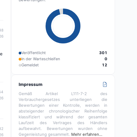
48
26
Veröffentlicht
301
te
In der Warteschleifen
0
Gemeldet
12
Impressum
44
Gemäß Artikel L111-7-2 des
26
Verbrauchergesetzes unterliegen die
Bewertungen einer Kontrolle, werden in
absteigender chronologischer Reihenfolge
klassifiziert und während der gesamten
Laufzeit des Vertrages des Händlers
aufbewahrt. Bewertungen wurden ohne
32
Gegenleistung gesammelt.
Mehr erfahren…
26