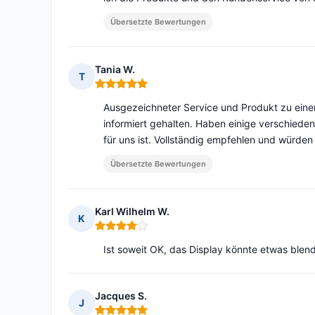
Übersetzte Bewertungen
Tania W.
T
Hinweis: 5 von 5
Ausgezeichneter Service und Produkt zu eine
informiert gehalten. Haben einige verschiede
für uns ist. Vollständig empfehlen und würde
Übersetzte Bewertungen
Karl Wilhelm W.
K
Hinweis: 4 von 5
Ist soweit OK, das Display könnte etwas blendf
Jacques S.
J