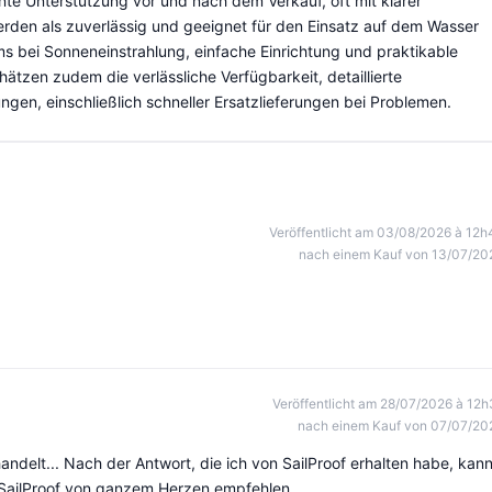
e Unterstützung vor und nach dem Verkauf, oft mit klarer
erden als zuverlässig und geeignet für den Einsatz auf dem Wasser
ms bei Sonneneinstrahlung, einfache Einrichtung und praktikable
tzen zudem die verlässliche Verfügbarkeit, detaillierte
gen, einschließlich schneller Ersatzlieferungen bei Problemen.
Veröffentlicht am 03/08/2026 à 12h
nach einem Kauf von 13/07/20
Veröffentlicht am 28/07/2026 à 12h
nach einem Kauf von 07/07/20
andelt... Nach der Antwort, die ich von SailProof erhalten habe, kan
 SailProof von ganzem Herzen empfehlen