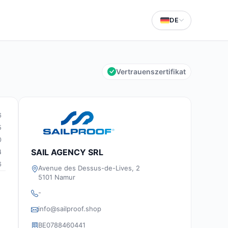
DE
Vertrauenszertifikat
6
5
0
SAIL AGENCY SRL
4
6
Avenue des Dessus-de-Lives, 2
5101 Namur
-
info@sailproof.shop
BE0788460441