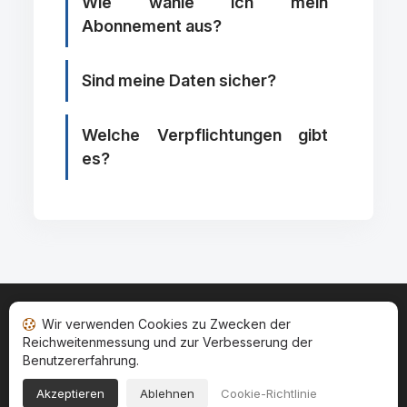
Wie wähle ich mein
Abonnement aus?
Sind meine Daten sicher?
Welche Verpflichtungen gibt
es?
Startseite
Ihr Bewertungsstatus
Kategorien
Wir verwenden Cookies zu Zwecken der
Allgemeine Nutzungsbedingugen
Cookies
Reichweitenmessung und zur Verbesserung der
Rechtshinweise
Benutzererfahrung.
Copyright © 2026
Gesellschaft für Garantierte Bewertungen
.
Akzeptieren
Ablehnen
Cookie-Richtlinie
Alle Rechte vorbehalten.