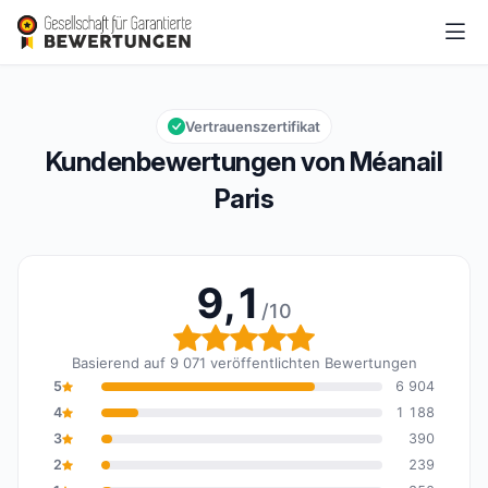
Méanail Paris
9,1/10
Gesamtbewertung: 9,1 von 10
Vertrauenszertifikat
Kundenbewertungen von Méanail
Paris
9,1
/10
Gesamtbewertung: 9,1 
Basierend auf 9 071 veröffentlichten Bewertungen
5
6 904
4
1 188
3
390
2
239