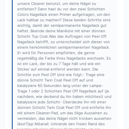
unsere Cleaner benutzt, um deine Nägel zu
entfetten? Dann hast du vor den zwei Schichten
Colors Nagellack einen Primer aufgetragen, um den
Lack haltbar zu machen? Diese beiden Schritte sind
wichtig, damit der semipermanente Nagellack gut
haftet. Beende deine Maniküre mit einer dünnen
Schicht Top Coat.Was das Auftragen von Peel Off
Nagellack betrifft, so unterscheidet sich dieser von
einem herkömmlichen semipermanenten Nagellack.
Er wird für Personen empfohlen, die gerne
regelmäßig die Farbe ihres Nagellacks wechseln. Es
ist ein Lack, der bis zu 7 Tage hält und wie ein
Sticker auf einmal entfernt werden kann. Die
Schritte zum Peel Off sind wie folgt:- Trage eine
dünne Schicht Twin Coat Peel Off auf und
katalysiere 60 Sekunden lang unter der Lampe-
Trage 1 oder 2 Schichten Peel Off Nagellack auf (je
nachdem, wie deckend du ihn haben möchtest) und
katalysiere jede Schicht- Überdecke ihn mit einer
dünnen Schicht Twin Coat Peel Off und entfette ihn
mit einem Cleaner-Pad, um das ölige Aussehen zu
vermeiden, das deine Nägel nicht trocken aussehen
lässtTipp Méanail: Umrande den freien Rand des