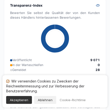
Transparenz-Index
Bewerten Sie selbst die Qualität der von den Kunden
dieses Händlers hinterlassenen Bewertungen.
Veröffentlicht
9 071
In der Warteschleifen
0
Gemeldet
28
Wir verwenden Cookies zu Zwecken der
Impressum
Reichweitenmessung und zur Verbesserung der
Benutzererfahrung.
Gemäß Artikel L111-7-2 des Verbrauchergesetzes
unterliegen die Bewertungen einer Kontrolle, werden in
Akzeptieren
Ablehnen
Cookie-Richtlinie
absteigender chronologischer Reihenfolge klassifiziert
und während der gesamten Laufzeit des Vertrages des