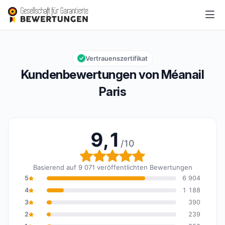
Méanail Paris
9,1/10
Gesamtbewertung: 9,1 von 10
Vertrauenszertifikat
Kundenbewertungen von Méanail
Paris
9,1
/10
Gesamtbewertung: 9,1 
Basierend auf 9 071 veröffentlichten Bewertungen
5
6 904
4
1 188
3
390
2
239