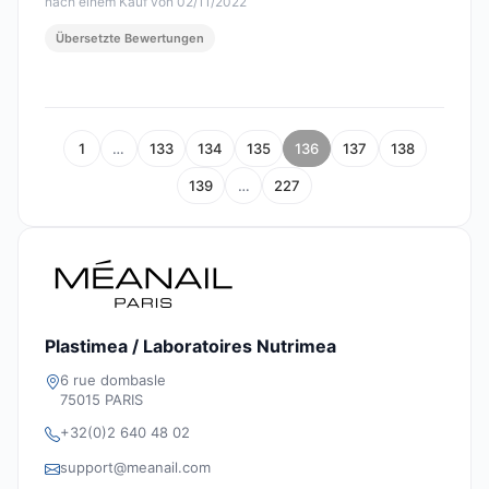
nach einem Kauf von 02/11/2022
Übersetzte Bewertungen
1
…
133
134
135
136
137
138
139
…
227
Plastimea / Laboratoires Nutrimea
6 rue dombasle
75015 PARIS
+32(0)2 640 48 02
support@meanail.com