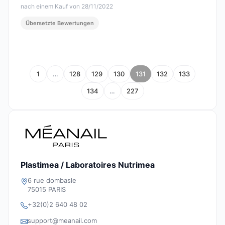
nach einem Kauf von 28/11/2022
Übersetzte Bewertungen
1
…
128
129
130
131
132
133
134
…
227
Plastimea / Laboratoires Nutrimea
6 rue dombasle
75015 PARIS
+32(0)2 640 48 02
support@meanail.com