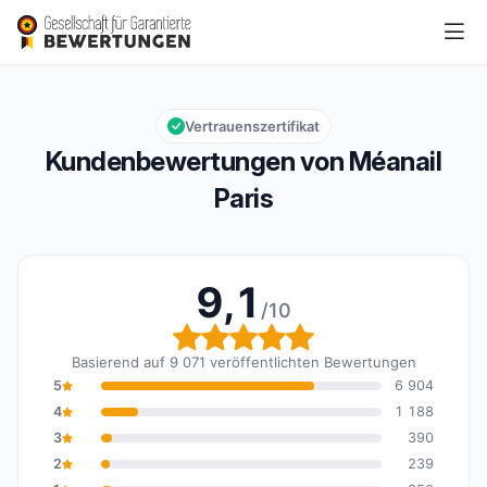
Méanail Paris
9,1/10
Gesamtbewertung: 9,1 von 10
Vertrauenszertifikat
Kundenbewertungen von Méanail
Paris
9,1
/10
Gesamtbewertung: 9,1 
Basierend auf 9 071 veröffentlichten Bewertungen
5
6 904
4
1 188
3
390
2
239