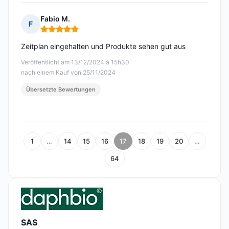
Fabio M.
F
Hinweis: 5 von 5
Zeitplan eingehalten und Produkte sehen gut aus
Veröffentlicht am 13/12/2024 à 15h30
nach einem Kauf von 25/11/2024
Übersetzte Bewertungen
1
…
14
15
16
17
18
19
20
…
64
SAS