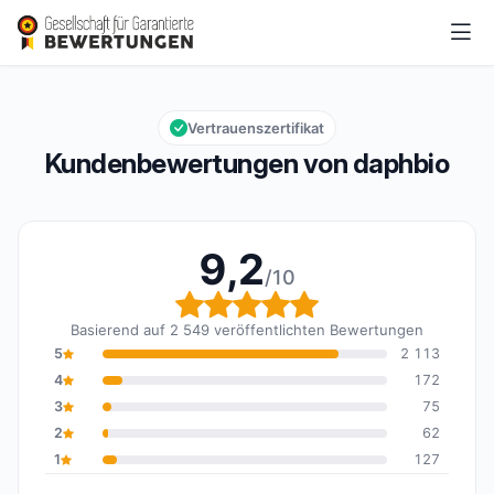
daphbio
9,2/10
Gesamtbewertung: 9,2 von 10
Vertrauenszertifikat
Kundenbewertungen von daphbio
9,2
/10
Gesamtbewertung: 9,2 
Basierend auf 2 549 veröffentlichten Bewertungen
5
2 113
4
172
3
75
2
62
1
127