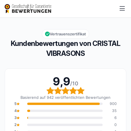
CRISTAL VIBRASONS
9,9/10
Gesamtbewertung: 9,9 von 10
Vertrauenszertifikat
Kundenbewertungen von CRISTAL
VIBRASONS
9,9
/10
Gesamtbewertung: 9,9 
Basierend auf 942 veröffentlichten Bewertungen
5
900
4
35
3
6
2
0