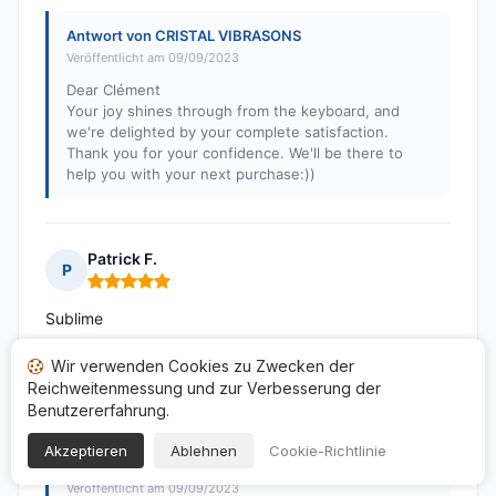
Antwort von CRISTAL VIBRASONS
Veröffentlicht am 09/09/2023
Dear Clément
Your joy shines through from the keyboard, and
we're delighted by your complete satisfaction.
Thank you for your confidence. We'll be there to
help you with your next purchase:))
Patrick F.
P
Hinweis: 5 von 5
Sublime
Veröffentlicht am 02/09/2023 à 14h22
Wir verwenden Cookies zu Zwecken der
nach einem Kauf von 19/08/2023
Reichweitenmessung und zur Verbesserung der
Benutzererfahrung.
Übersetzte Bewertungen
Akzeptieren
Ablehnen
Cookie-Richtlinie
Antwort von CRISTAL VIBRASONS
Veröffentlicht am 09/09/2023