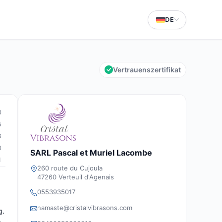
DE
Vertrauenszertifikat
0
5
6
0
SARL Pascal et Muriel Lacombe
1
260 route du Cujoula
47260 Verteuil d'Agenais
0553935017
namaste@cristalvibrasons.com
g.