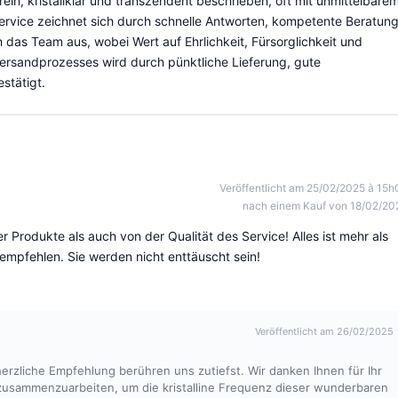
ein, kristallklar und transzendent beschrieben, oft mit unmittelbarem
rvice zeichnet sich durch schnelle Antworten, kompetente Beratung
das Team aus, wobei Wert auf Ehrlichkeit, Fürsorglichkeit und
 Versandprozesses wird durch pünktliche Lieferung, gute
stätigt.
Veröffentlicht am 25/02/2025 à 15h
nach einem Kauf von 18/02/20
r Produkte als auch von der Qualität des Service! Alles ist mehr als
r empfehlen. Sie werden nicht enttäuscht sein!
Veröffentlicht am 26/02/2025
herzliche Empfehlung berühren uns zutiefst. Wir danken Ihnen für Ihr
 zusammenzuarbeiten, um die kristalline Frequenz dieser wunderbaren