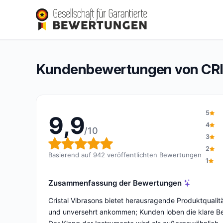
CRISTAL VIBRASONS
9,9/10
(942 Bewertungen)
Gesamtbewertung: 9,9 von 10
Kundenbewertungen von CR
5
9,9
4
/10
3
Gesamtbewertung: 9,9 von 
2
Basierend auf 942 veröffentlichten Bewertungen
1
Zusammenfassung der Bewertungen
Cristal Vibrasons bietet herausragende Produktqualit
und unversehrt ankommen; Kunden loben die klare Bes