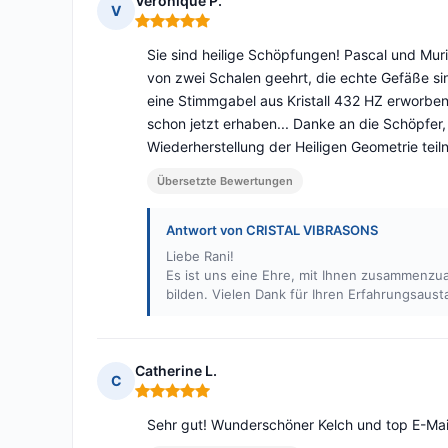
Véronique P.
V
Hinweis: 5 von 5
Sie sind heilige Schöpfungen! Pascal und Murie
von zwei Schalen geehrt, die echte Gefäße si
eine Stimmgabel aus Kristall 432 HZ erworben
schon jetzt erhaben... Danke an die Schöpfer
Wiederherstellung der Heiligen Geometrie teil
Übersetzte Bewertungen
Antwort von CRISTAL VIBRASONS
Liebe Rani!
Es ist uns eine Ehre, mit Ihnen zusammenzua
bilden. Vielen Dank für Ihren Erfahrungsaust
Catherine L.
C
Hinweis: 5 von 5
Sehr gut! Wunderschöner Kelch und top E-Mai