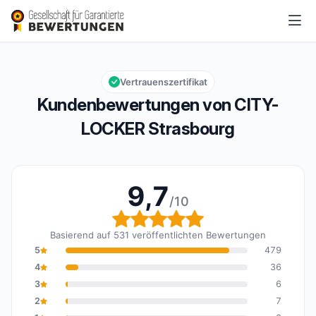
CITY-LOCKER Strasbourg
9,7/10
Gesamtbewertung: 9,7 von 10
Vertrauenszertifikat
Kundenbewertungen von CITY-
LOCKER Strasbourg
9,7
/10
Gesamtbewertung: 9,7 
Basierend auf 531 veröffentlichten Bewertungen
5
479
4
36
3
6
2
7