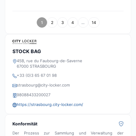
1
2
3
4
…
14
STOCK BAG
45B, rue du Faubourg-de-Saverne
67000 STRASBOURG
+33 (0)3 65 67 01 98
strasbourg@city-locker.com
98088433200027
https://strasbourg.city-locker.com/
Konformität
Der Prozess zur Sammlung und Verwaltung der