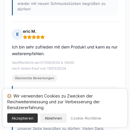
wieder mit neuen Schmuckstücken begrüßen zu
dürfen!
eric M.
E
Hinweis: 5 von 5
Ich bin sehr zufrieden mit dem Produkt und kann es nur
weiterempfehlen.
Veröffentlicht am 07/06/2024 à 14h55
nach einem Kauf von 19/05/2024
Übersetzte Bewertungen
Antwort von BOBIJOO
Wir verwenden Cookies zu Zwecken der
Veröffentlicht am 16/08/2024
Reichweitenmessung und zur Verbesserung der
Vielen Dank für Ihr positives Feedback zu unserer
Benutzererfahrung.
BOBIJOO-Website! Es freut uns sehr zu hören, dass
Ihnen unsere Produkte und unser schneller Service
Akzeptieren
Ablehnen
Cookie-Richtlinie
gefallen haben. Wir hoffen, Sie bald wieder auf
unserer Seite begrüßen zu dürfen. Vielen Dank,