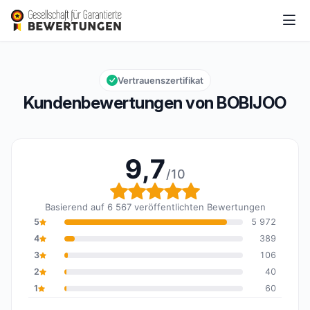
BOBIJOO
9,7/10
Gesamtbewertung: 9,7 von 10
Vertrauenszertifikat
Kundenbewertungen von BOBIJOO
9,7
/10
Gesamtbewertung: 9,7 
Basierend auf 6 567 veröffentlichten Bewertungen
5
5 972
4
389
3
106
2
40
1
60