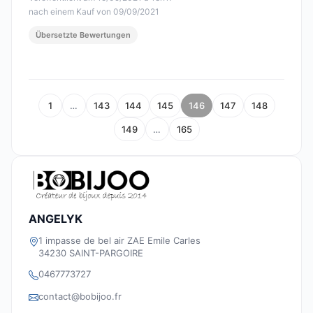
nach einem Kauf von 09/09/2021
Übersetzte Bewertungen
1
…
143
144
145
146
147
148
149
…
165
ANGELYK
1 impasse de bel air ZAE Emile Carles
34230 SAINT-PARGOIRE
0467773727
contact@bobijoo.fr