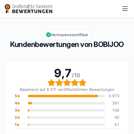
BOBIJOO
9,7/10
Gesamtbewertung: 9,7 von 10
Vertrauenszertifikat
Kundenbewertungen von BOBIJOO
9,7
/10
Gesamtbewertung: 9,7 
Basierend auf 6 571 veröffentlichten Bewertungen
5
5 973
4
391
3
106
2
40
1
61