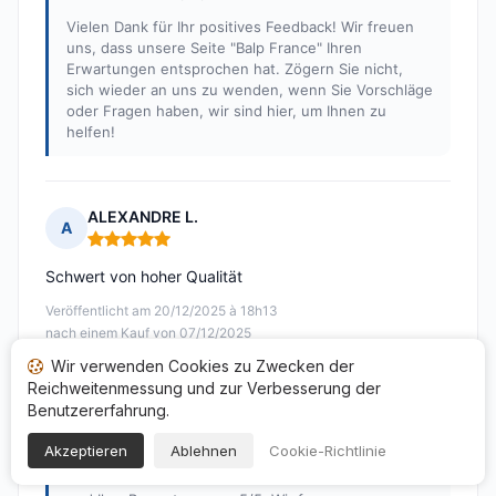
Vielen Dank für Ihr positives Feedback! Wir freuen
uns, dass unsere Seite "Balp France" Ihren
Erwartungen entsprochen hat. Zögern Sie nicht,
sich wieder an uns zu wenden, wenn Sie Vorschläge
oder Fragen haben, wir sind hier, um Ihnen zu
helfen!
ALEXANDRE L.
A
Hinweis: 5 von 5
Schwert von hoher Qualität
Veröffentlicht am 20/12/2025 à 18h13
nach einem Kauf von 07/12/2025
Wir verwenden Cookies zu Zwecken der
Übersetzte Bewertungen
Reichweitenmessung und zur Verbesserung der
Benutzererfahrung.
Antwort von Balp France
Veröffentlicht am 15/02/2026
Akzeptieren
Ablehnen
Cookie-Richtlinie
Wir danken Ihnen herzlich für Ihr lobendes Feedback