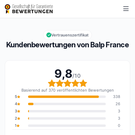
Balp France
9,8/10
Gesamtbewertung: 9,8 von 10
Vertrauenszertifikat
Kundenbewertungen von Balp France
9,8
/10
Gesamtbewertung: 9,8 
Basierend auf 370 veröffentlichten Bewertungen
5
338
4
26
3
3
2
3
1
0