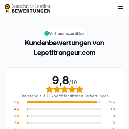
Lepetitrongeur.com
9,8/10
Gesamtbewertung: 9,8 von 10
Vertrauenszertifikat
Kundenbewertungen von
Lepetitrongeur.com
9,8
/10
Gesamtbewertung: 9,8 
Basierend auf 786 veröffentlichten Bewertungen
5
745
4
18
3
8
2
6