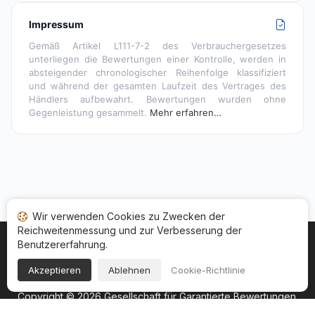
Impressum
Gemäß Artikel L111-7-2 des Verbrauchergesetzes
unterliegen die Bewertungen einer Kontrolle, werden in
absteigender chronologischer Reihenfolge klassifiziert
und während der gesamten Laufzeit des Vertrages des
Händlers aufbewahrt. Bewertungen wurden ohne
Gegenleistung gesammelt.
Mehr erfahren…
Wir verwenden Cookies zu Zwecken der
Reichweitenmessung und zur Verbesserung der
Benutzererfahrung.
Startseite
Ihr Bewertungsstatus
Kategorien
Allgemeine Nutzungsbedingugen
Cookies
Akzeptieren
Ablehnen
Cookie-Richtlinie
Rechtshinweise
Copyright © 2026
Gesellschaft für Garantierte Bewertungen
.
Alle Rechte vorbehalten.