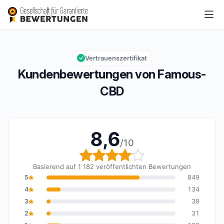
Famous-CBD
8,6/10
Gesamtbewertung: 8,6 von 10
Vertrauenszertifikat
Kundenbewertungen von Famous-
CBD
8,6
/10
Gesamtbewertung: 8,6 
Basierend auf 1 182 veröffentlichten Bewertungen
5
849
4
134
3
39
2
31