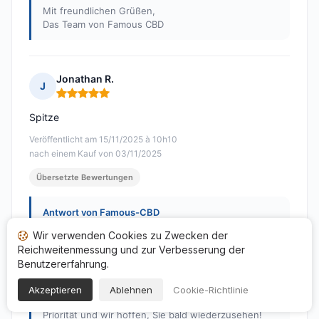
Mit freundlichen Grüßen,
Das Team von Famous CBD
Jonathan R.
J
Hinweis: 5 von 5
Spitze
Veröffentlicht am 15/11/2025 à 10h10
nach einem Kauf von 03/11/2025
Übersetzte Bewertungen
Antwort von Famous-CBD
Veröffentlicht am 08/01/2026
Wir verwenden Cookies zu Zwecken der
Hallo Jonathan,
Reichweitenmessung und zur Verbesserung der
Benutzererfahrung.
Ein großes Dankeschön für Ihre lobenden Worte! Wir
freuen uns, dass Ihnen unsere Seite "Famous CBD"
Akzeptieren
Ablehnen
Cookie-Richtlinie
gefällt. Ihre Zufriedenheit hat für uns oberste
Priorität und wir hoffen, Sie bald wiederzusehen!